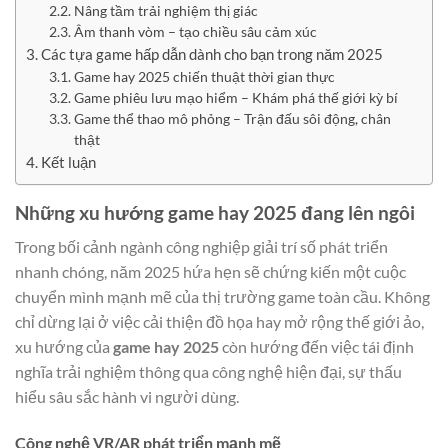
Nâng tầm trải nghiệm thị giác
Âm thanh vòm – tạo chiều sâu cảm xúc
Các tựa game hấp dẫn dành cho bạn trong năm 2025
Game hay 2025 chiến thuật thời gian thực
Game phiêu lưu mạo hiểm – Khám phá thế giới kỳ bí
Game thể thao mô phỏng – Trận đấu sôi động, chân
thật
Kết luận
Những xu hướng game hay 2025 đang lên ngôi
Trong bối cảnh ngành công nghiệp giải trí số phát triển
nhanh chóng, năm 2025 hứa hẹn sẽ chứng kiến một cuộc
chuyển mình mạnh mẽ của thị trường game toàn cầu. Không
chỉ dừng lại ở việc cải thiện đồ họa hay mở rộng thế giới ảo,
xu hướng của
game hay 2025
còn hướng đến việc tái định
nghĩa trải nghiệm thông qua công nghệ hiện đại, sự thấu
hiểu sâu sắc hành vi người dùng.
Công nghệ VR/AR phát triển mạnh mẽ