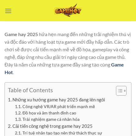
Bỏ
qua
nội
dung
Game hay 2025
hứa hẹn mang đến những trải nghiệm thú vị
và độc đáo với hàng loạt tựa game mới đầy hấp dẫn. Các trò
chơi sẽ được cải tiến mạnh mẽ về đồ họa, gameplay và công
nghệ, đáp ứng nhu cầu giải trí ngày càng cao của game thủ.
Đây là năm của những tựa game đầy sáng tạo cùng
Game
Hot
.
Table of Contents
Những xu hướng game hay 2025 đang lên ngôi
Công nghệ VR/AR phát triển mạnh mẽ
Đồ họa và âm thanh đỉnh cao
Trải nghiệm game cá nhân hóa
Cải tiến công nghệ trong game hay 2025
Trí tuệ nhân tạo tạo nên thử thách thực sự