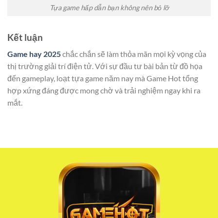
Tựa game hấp dẫn bạn không nên bỏ lỡ
Kết luận
Game hay 2025
chắc chắn sẽ làm thỏa mãn mọi kỳ vọng của
thị trường giải trí điện tử. Với sự đầu tư bài bản từ đồ họa
đến gameplay, loạt tựa game năm nay mà Game Hot tổng
hợp xứng đáng được mong chờ và trải nghiệm ngay khi ra
mắt.