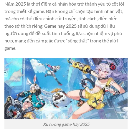
Năm 2025 là thời điểm cá nhân hóa trở thành yếu tố cốt lõi
trong thiết kế game. Bạn không chỉ chọn tạo hình nhân vật,
mà còn có thể điều chỉnh cốt truyện, tính cách, diễn biến
theo sở thích riêng.
Game hay 2025
sẽ sử dụng dữ liệu
người dùng để đề xuất tình huống, lựa chọn nhiệm vụ phù
hợp, mang đến cảm giác được “sống thật” trong thế giới
game.
Xu hướng game hay 2025